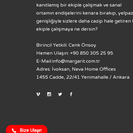
kanıtlamış bir ekiple çalışmak ve sanal
ortamın endişelerini kenara bırakıp, yelpa
genişliğiyle sizlere daha cazip hale getiren 
ekiple çalışmaya ne dersin?
Birincil Yetkili: Cenk Önsoy
Hemen Ulaşın: +90 850 305 25 95
E-Mail:
info@margarit.com.tr
Adres: İvoksan, Neva Home Offices
1455 Cadde, 22/41 Yenimahalle / Ankara
0850 305 2595
Bize Ulaşın