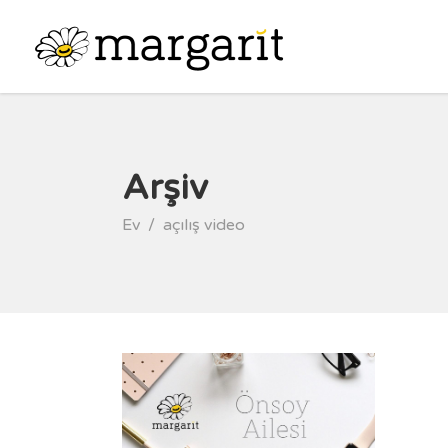
Arşiv
Ev
/
açılış video