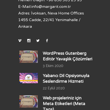
Hemen Ulaşın: +90 850 305 25 95
E-Mail:
info@margarit.com.tr
Adres: İvoksan, Neva Home Offices
1455 Cadde, 22/41 Yenimahalle /
Ankara
WordPress Gutenberg
Editör Yavaşlık Çözümleri
3 Ekim 2020
Yabancı Dil Opsiyonuyla
Seslendirme Hizmeti
22 Eylül 2020
Web projeleriniz için
Meta Etiketleri (Meta
Tags)