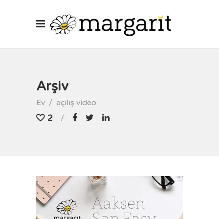
Arşiv
Ev
/
açılış video
2