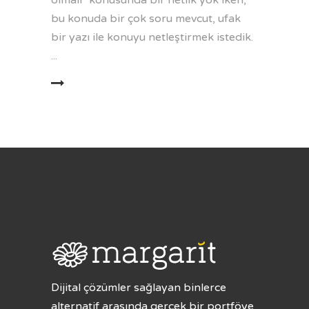
olmalı" konusunda bir netlik yok iken,
bu konuda bir çok soru mevcut, ufak
bir yazı ile konuyu netleştirmek istedik.
AMINI OKU
Dijital çözümler sağlayan binlerce
alternatif arasında gerçek bir portföye