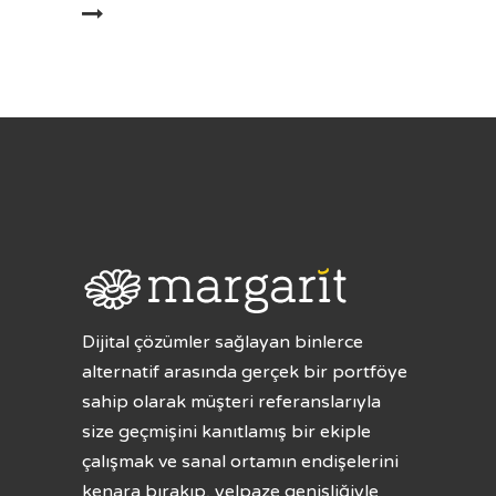
AMINI OKU
Dijital çözümler sağlayan binlerce
alternatif arasında gerçek bir portföye
sahip olarak müşteri referanslarıyla
size geçmişini kanıtlamış bir ekiple
çalışmak ve sanal ortamın endişelerini
kenara bırakıp, yelpaze genişliğiyle