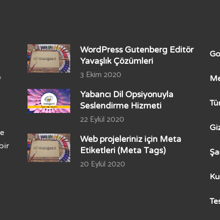
WordPress Gutenberg Editör
Go
Yavaşlık Çözümleri
3 Ekim 2020
Me
f
Yabancı Dil Opsiyonuyla
Tü
Seslendirme Hizmeti
22 Eylül 2020
Gi
ze
Web projeleriniz için Meta
bir
Etiketleri (Meta Tags)
Şa
20 Eylül 2020
Ku
Te