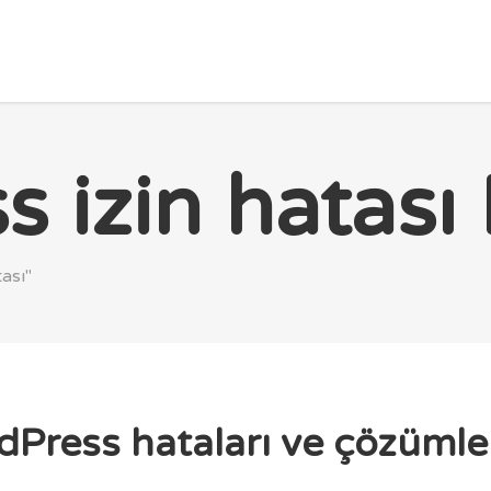
ANA SAYFA
PAKETLER
BLOG
HAKKIMIZDA
 izin hatası 
ası"
rdPress hataları ve çözümle