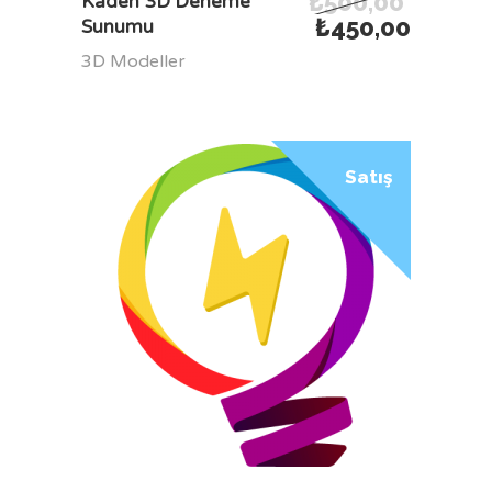
₺
500,00
Kadeh 3D Deneme
₺
450,00
Sunumu
3D Modeller
Satış