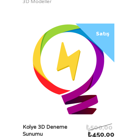
3D Modeller
Satış
₺
500,00
SEPETE EKLE
Kolye 3D Deneme
₺
450,00
Sunumu