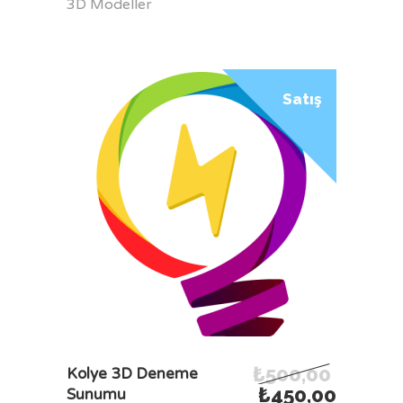
3D Modeller
Satış
₺
500,00
SEPETE EKLE
Kolye 3D Deneme
₺
450,00
Sunumu