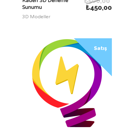
₺
500,00
Kadeh 3D Deneme
₺
450,00
Sunumu
3D Modeller
Satış